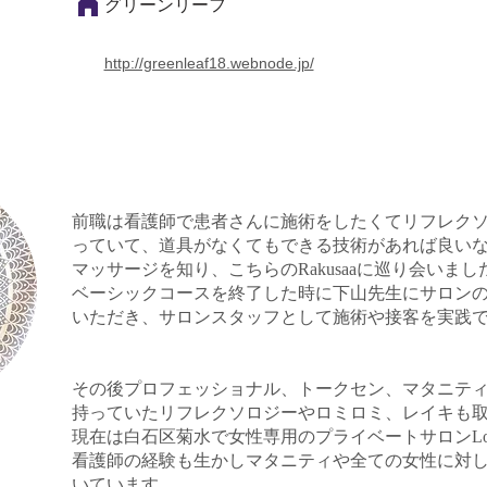
グリーンリーフ
http://greenleaf18.webnode.jp/
前職は看護師で患者さんに施術をしたくてリフレク
っていて、道具がなくてもできる技術があれば良い
マッサージを知り、こちらのRakusaaに巡り会いまし
ベーシックコースを終了した時に下山先生にサロン
いただき、サロンスタッフとして施術や接客を実践
その後プロフェッショナル、トークセン、マタニテ
持っていたリフレクソロジーやロミロミ、レイキも
現在は白石区菊水で女性専用のプライベートサロンLotu
看護師の経験も生かしマタニティや全ての女性に対
いています。