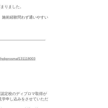
深まりました。
で、施術経験問わず通いやすい
cpahpbprosmaf131118003
府認定校のディプロマ取得が
の見学申し込みをさせていただ