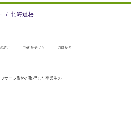
chool 北海道校
師紹介
施術を受ける
講師紹介
マッサージ資格が
取得した卒業生の