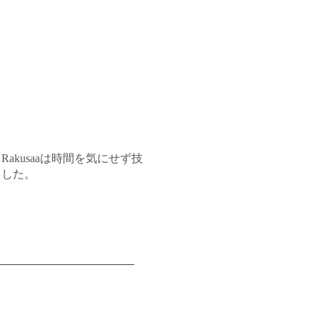
kusaaは時間を気にせず技
ました。