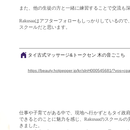
また、他の生徒の方と一緒に練習することで交流も
Rakusaaはアフターフォローもしっかりしているの
スクールだと思います。
ろ
タイ古式マッサージ&トークセン 木の音ごこち
https://beauty.hotpepper.jp/kr/slnH000545681/?vos=
仕事や子育てがある中で、現地へ行かずともタイ政
できるとのことに魅力を感じ、Rakusaaのスクール
きました。