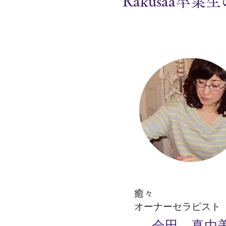
​Rakusaa卒業
癒々
オーナーセラピスト
会田 真由