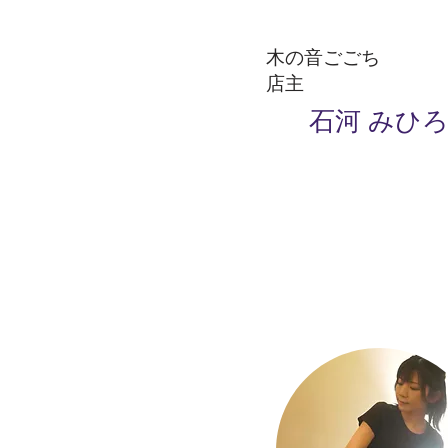
木の音ごごち
店主
石河 みひ