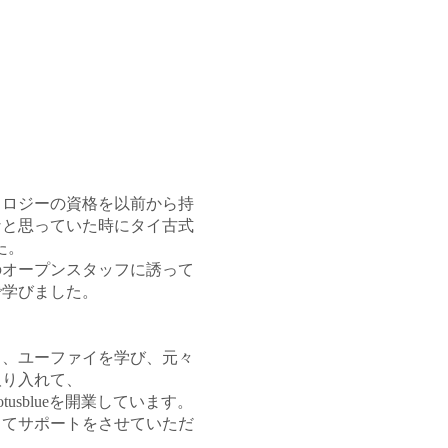
ソロジーの資格を以前から持
なと思っていた時にタイ古式
た。
のオープンスタッフに誘って
で学びました。
ィ、ユーファイを学び、元々
取り入れて、
sblueを開業しています。
してサポートをさせていただ