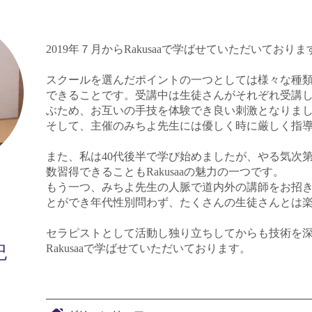
2019年７月からRakusaaで学ばせていただいておりま
スクールを選んだポイントの一つとしては様々な種
できることです。受講中は生徒さんがそれぞれ受講
ぶため、お互いの手技を体験でき良い刺激となりま
そして、主催のみちよ先生には優しく時に厳しく指
また、私は40代後半で学び始めましたが、やる気次
数習得できることもRakusaaの魅力の一つです。
もう一つ、みちよ先生の人脈で道内外の講師をお招
とができ年代性別問わず、たくさんの生徒さんとは
セラピストとして活動し独り立ちしてからも技術を
紀
Rakusaaで学ばせていただいております。